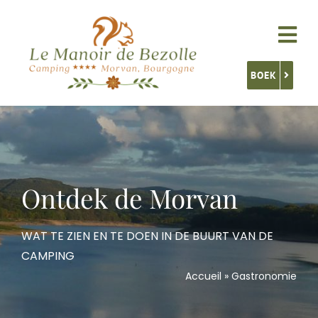
Skip
to
Tog
content
Nav
BOEK
Accommodatie
Onze diensten
Ontdek de Morvan
Activiteiten
WAT TE ZIEN EN TE DOEN IN DE BUURT VAN DE
CAMPING
Ontdek Bourgondië
Accueil
»
Gastronomie
Contact