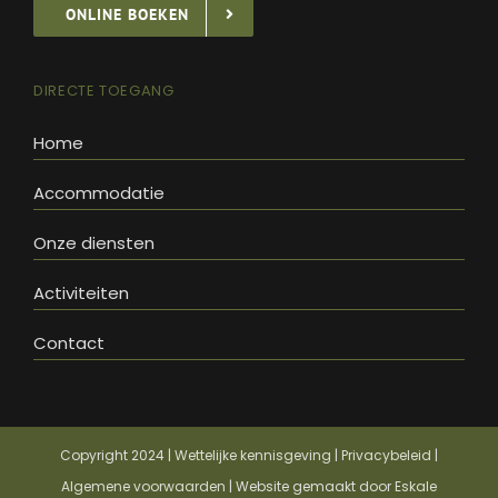
ONLINE BOEKEN
DIRECTE TOEGANG
Home
Accommodatie
Onze diensten
Activiteiten
Contact
Copyright 2024 |
Wettelijke kennisgeving
|
Privacybeleid
|
Algemene voorwaarden
| Website gemaakt door
Eskale