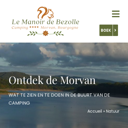
Skip
to
Tog
content
Nav
BOEK
Accommodatie
Onze diensten
Ontdek de Morvan
Activiteiten
WAT TE ZIEN EN TE DOEN IN DE BUURT VAN DE
CAMPING
Ontdek Bourgondië
Accueil
»
Natuur
Contact