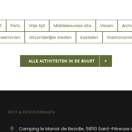
t
Fiets
Vrije tijd
Middeleeuwse site
Vissen
Arch
Zwemmen
Uitzonderlijke steden
Kastelen
Gastronomi
ALLE ACTIVITEITEN IN DE BUURT
INFO & RESERVERINGEN
Camping le Manoir de Bezolle, 58110 Saint-Péreuse 