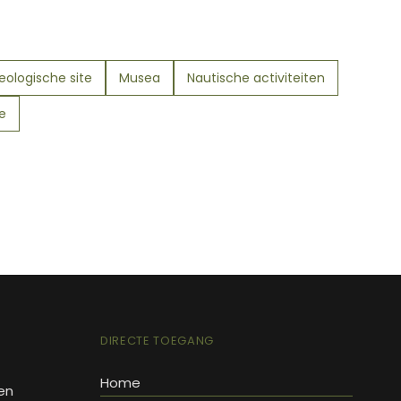
eologische site
Musea
Nautische activiteiten
e
DIRECTE TOEGANG
Home
en