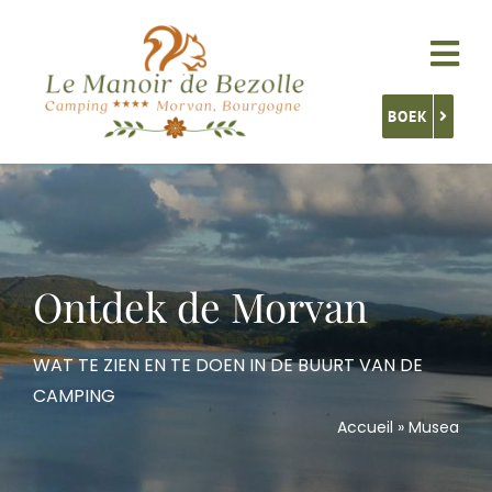
Skip
to
Tog
content
Nav
BOEK
Accommodatie
Onze diensten
Ontdek de Morvan
Activiteiten
WAT TE ZIEN EN TE DOEN IN DE BUURT VAN DE
CAMPING
Ontdek Bourgondië
Accueil
»
Musea
Contact