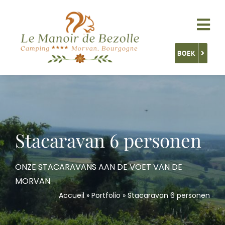
Skip
to
Tog
content
Nav
BOEK
Accommodatie
Onze diensten
Stacaravan 6 personen
Activiteiten
ONZE STACARAVANS AAN DE VOET VAN DE
MORVAN
Ontdek Bourgondië
Accueil
»
Portfolio
»
Stacaravan 6 personen
Contact