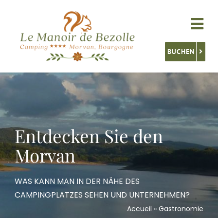
Skip
to
Tog
content
Nav
BUCHEN
Unterkünfte
Service
Entdecken Sie den
Aktivitäten
Morvan
Burgund Entdecken
WAS KANN MAN IN DER NÄHE DES
CAMPINGPLATZES SEHEN UND UNTERNEHMEN?
Accueil
»
Gastronomie
Kontakt