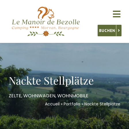
Skip
to
Tog
content
Nav
BUCHEN
Unterkünfte
Service
Nackte Stellplätze
Aktivitäten
ZELTE, WOHNWAGEN, WOHNMOBILE
Accueil
»
Portfolio
»
Nackte Stellplätze
Burgund Entdecken
Kontakt