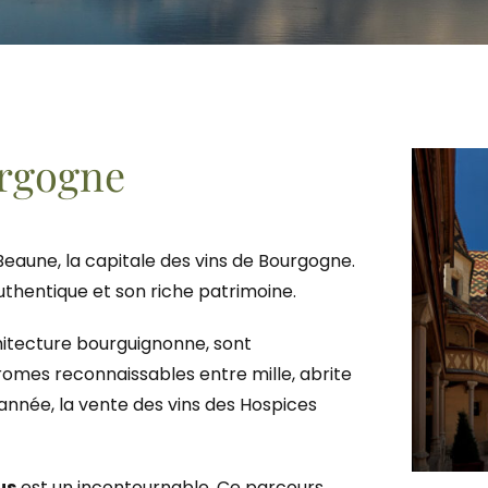
urgogne
eaune, la capitale des vins de Bourgogne.
thentique et son riche patrimoine.
chitecture bourguignonne, sont
hromes reconnaissables entre mille, abrite
année, la vente des vins des Hospices
us
est un incontournable. Ce parcours