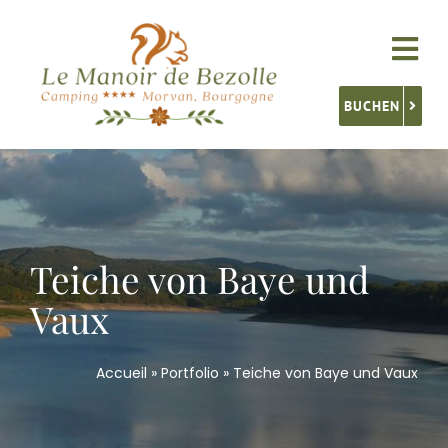
Skip
to
Tog
content
Nav
BUCHEN
Unterkünfte
Service
Teiche von Baye und
Aktivitäten
Vaux
Burgund Entdecken
Accueil
»
Portfolio
»
Teiche von Baye und Vaux
Kontakt