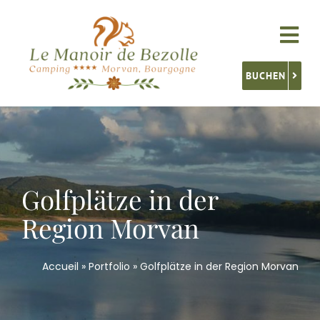
Skip
to
Tog
content
Nav
BUCHEN
Unterkünfte
Service
Golfplätze in der
Aktivitäten
Region Morvan
Burgund Entdecken
Accueil
»
Portfolio
»
Golfplätze in der Region Morvan
Kontakt