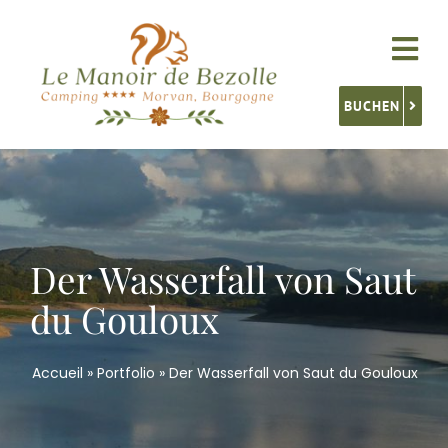
Skip
to
Tog
content
Nav
BUCHEN
Unterkünfte
Service
Der Wasserfall von Saut
Aktivitäten
du Gouloux
Burgund Entdecken
Accueil
»
Portfolio
»
Der Wasserfall von Saut du Gouloux
Kontakt