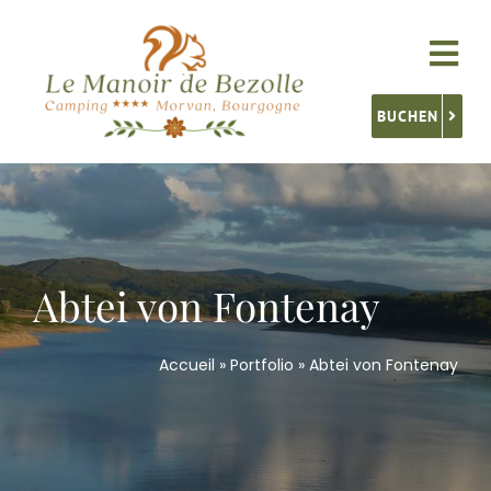
Skip
to
Tog
content
Nav
BUCHEN
Unterkünfte
Service
Abtei von Fontenay
Aktivitäten
Accueil
»
Portfolio
»
Abtei von Fontenay
Burgund Entdecken
Kontakt